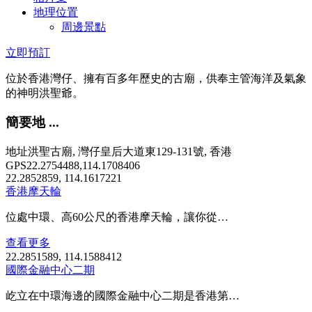
地理位置
周邊景點
立即預訂
位於香港灣仔、擁有百多年歷史的古廟，供奉主管海洋及氣象
的神明洪聖爺。
簡要地 ...
地址
洪聖古廟, 灣仔皇后大道東129-131號, 香港
GPS
22.2754488,114.1708406
22.2852859, 114.1617221
香港摩天輪
位處中環、高60公尺的香港摩天輪，讓你從…
查看更多
22.2851589, 114.1588412
國際金融中心二期
屹立在中環海邊的國際金融中心二期是香港第…