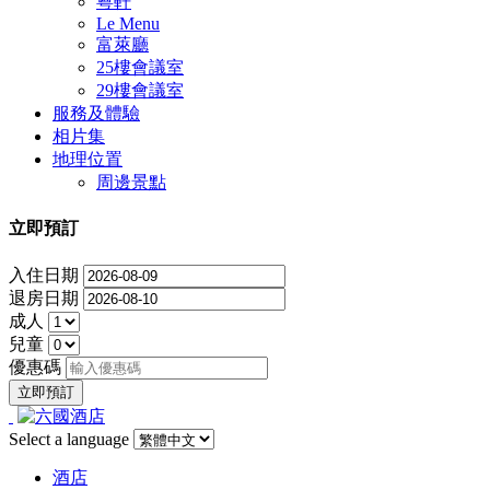
粵軒
Le Menu
富萊廳
25樓會議室
29樓會議室
服務及體驗
相片集
地理位置
周邊景點
立即預訂
入住日期
退房日期
成人
兒童
優惠碼
Select a language
酒店