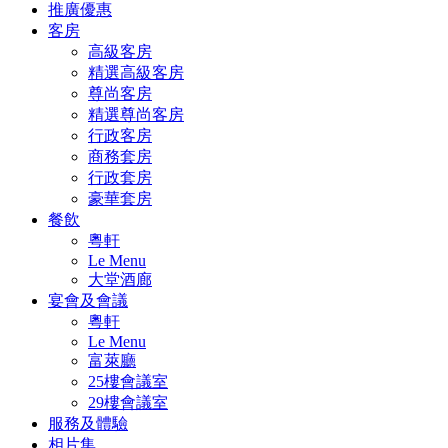
推廣優惠
客房
高級客房
精選高級客房
尊尚客房
精選尊尚客房
行政客房
商務套房
行政套房
豪華套房
餐飲
粵軒
Le Menu
大堂酒廊
宴會及會議
粵軒
Le Menu
富萊廳
25樓會議室
29樓會議室
服務及體驗
相片集