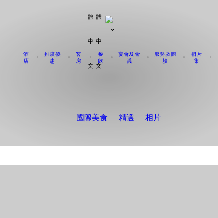
體
體
中
中
酒
推廣優
客
餐
宴會及會
服務及體
相片
店
惠
房
飲
議
驗
集
文
文
國際美食
精選
相片
全日提供各式各樣的美食
國際餐廳