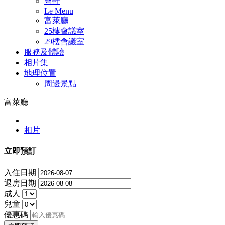
粵軒
Le Menu
富萊廳
25樓會議室
29樓會議室
服務及體驗
相片集
地理位置
周邊景點
富萊廳
相片
立即預訂
入住日期
退房日期
成人
兒童
優惠碼