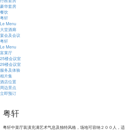
行政套房
豪华套房
餐饮
粤轩
Le Menu
大堂酒廊
宴会及会议
粤轩
Le Menu
富莱厅
25楼会议室
29楼会议室
服务及体验
相片集
酒店位置
周边景点
立即预订
粤轩
粤轩中菜厅装潢充满艺术气息及独特风格，场地可容纳２００人，适