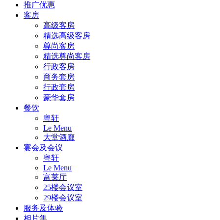
推广优惠
客房
高级客房
精选高级客房
尊尚客房
精选尊尚客房
行政客房
商务套房
行政套房
豪华套房
餐饮
粤轩
Le Menu
大堂酒廊
宴会及会议
粤轩
Le Menu
富莱厅
25楼会议室
29楼会议室
服务及体验
相片集