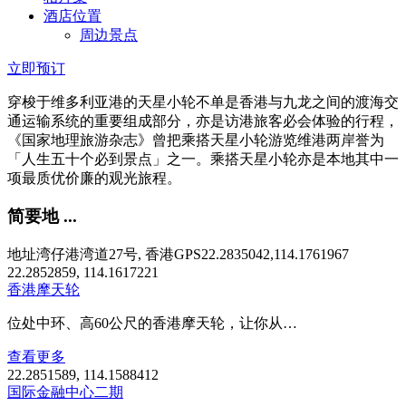
酒店位置
周边景点
立即预订
穿梭于维多利亚港的天星小轮不单是香港与九龙之间的渡海交
通运输系统的重要组成部分，亦是访港旅客必会体验的行程，
《国家地理旅游杂志》曾把乘搭天星小轮游览维港两岸誉为
「人生五十个必到景点」之一。乘搭天星小轮亦是本地其中一
项最质优价廉的观光旅程。
简要地 ...
地址
湾仔港湾道27号, 香港
GPS
22.2835042,114.1761967
22.2852859, 114.1617221
香港摩天轮
位处中环、高60公尺的香港摩天轮，让你从…
查看更多
22.2851589, 114.1588412
国际金融中心二期